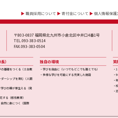
▶
職員採用について
▶
寄付金について
▶
個人情報保護
〒803-0837 福岡県北九州市小倉北区中井口4番1号
TEL.093-383-0514
FAX.093-383-0504
特長）
独自の環境
笑
びの基礎をつくる（土台教
・学びを自由に（いつでもどこでも誰とでも）
・
・多様な学びを可能にする充実した施設
・
ーダーシップを育む（人間
・
・
で学びの種が芽生える（発
・
開花する（感性教育）
！自然に身につく（国際