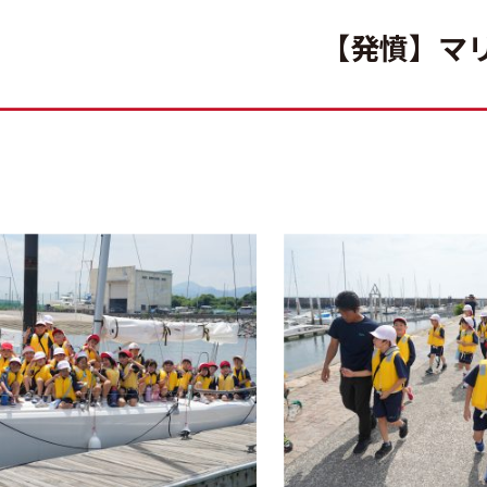
【発憤】マ