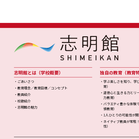
志明館とは（学校概要）
独自の教育（教育
・ごあいさつ
・学ぶ楽しさを知り、学
育）
・教育理念／教育目標／コンセプト
・道徳心と生きる力とリ
・教員紹介
力教育）
・校歌紹介
・バラエティ豊かな体験
・志明館の魅力
憤教育）
・1人ひとりの可能性が
・ネイティブ教員が常駐
性）