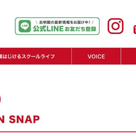
ジュール
テップ
り
・在校生の声
・保護者の声
・経済界からの期待の声
・Q&A