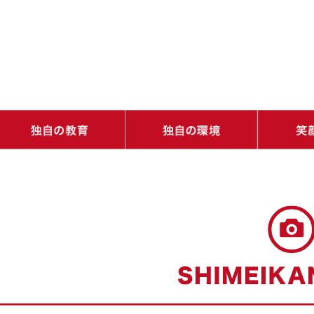
・学ぶ楽しさを知り、学びの基礎をつくる（土台教育）
・道徳心と生きる力とリーダーシップを育む（人間力教育）
・バラエティ豊かな体験で学びの種が芽生える（発憤教育）
・1人ひとりの可能性が開花する（感性教育）
・ネイティブ教員が常駐！自然に身につく（国際性）
・学びを自由に（いつでもどこでも誰とでも）
・多様な学びを可能にする充実した施設
・1日のスケ
・9年間のス
・年間行事
・校長室から
・志明館だよ