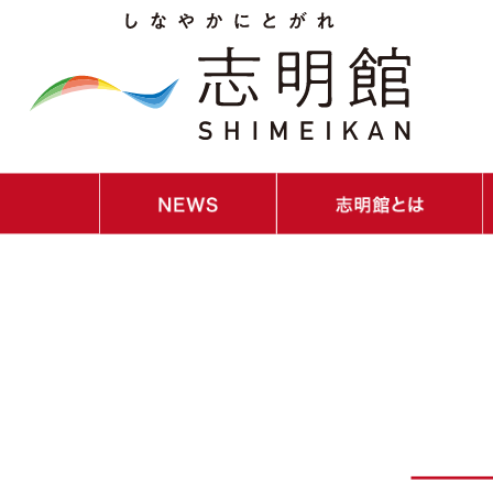
・NEWS｜お知らせ
・イベントスケジュール
・ごあいさつ
・教育理念／教育目標／コンセプト
・教員紹介
・校歌紹介