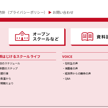
方針（プライバシーポリシー）
▶
お問い合わせ
顔はじけるスクールライフ
VOICE
1日のスケジュール
・在校生の声
9年間のステップ
・保護者の声
年間行事
・経済界からの期待の声
校長室から
・Q&A
志明館だより