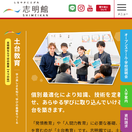
メニュー
個別最適化により知識、技術を定着さ
せ、
あらゆる学びに取り込んでいける土
台を築きます。
「発憤教育」や「人間力教育」に必要な基礎、基本
を育むのが「土台教育」です。志明館では、土台教