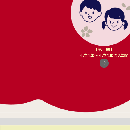
【第Ⅰ期】
小学1年〜小学2年の2年間