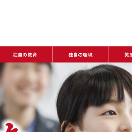
・学ぶ楽しさを知り、学びの基礎をつくる（土台教育）
・道徳心と生きる力とリーダーシップを育む（人間力教育）
・バラエティ豊かな体験で学びの種が芽生える（発憤教育）
・1人ひとりの可能性が開花する（感性教育）
・ネイティブ教員が常駐！自然に身につく（国際性）
・学びを自由に（いつでもどこでも誰とでも）
・多様な学びを可能にする充実した施設
・1日のスケ
・9年間のス
・年間行事
・校長室から
・志明館だよ