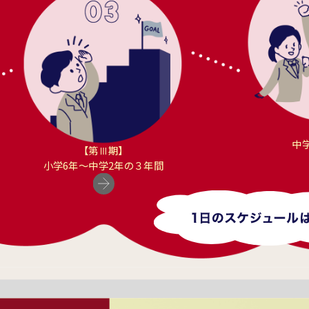
中
【第Ⅲ期】
小学6年〜中学2年の３年間