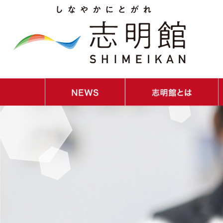
・NEWS｜お知らせ
・イベントスケジュール
・ごあいさつ
・教育理念／教育目標／コンセプト
・教員紹介
・校歌紹介