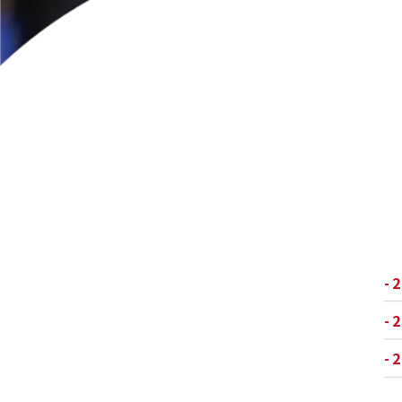
- 
- 
- 
- 