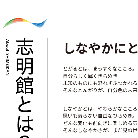
2025.12.24
令和8年度 小学校養護教諭を募集します
2025.12.16
「校長室から」更新いたしました。
2025.12.04
わくわく体験教室を開催します
しなやかに
2025.12.04
公開授業・給食体験を開催します。
2025.11.12
受配者指定寄付金の報告について
とがるとは、まっすぐなこころ。
自分らしく輝くきらめき。
2025.10.14
Web出願開始しました
未知のものにも恐れずぶつかれる
2025.07.26
夏のわくわく体験教室の開催
そんなとんがりが、自分色の未来
2025.06.24
プレスクール 参加受付開始しました
しなやかとは、やわらかなこころ
2025.06.11
公開授業&給食体験 参加受付中！
思いも寄らない自由なひらめき。
どんな変化も前向きに楽しめる気
2025.05.02
「校長室から」更新しました。
そんなしなやかさが、まだ見ぬ世