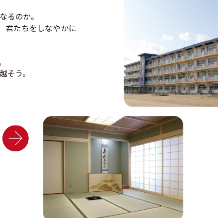
た。
なるのか。
、君たちをしなやかに
！
。
越そう。