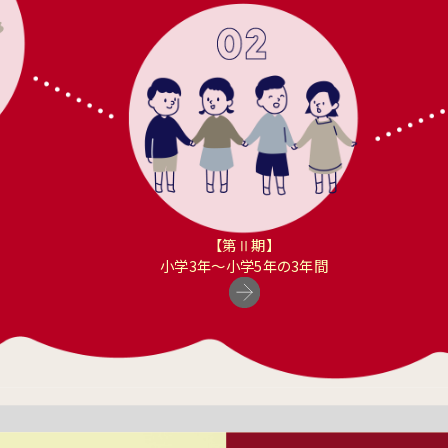
【第Ⅱ期】
小学3年〜小学5年の3年間