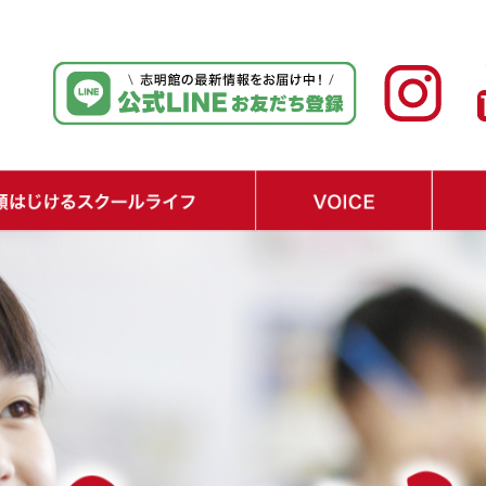
ジュール
テップ
り
・在校生の声
・保護者の声
・経済界からの期待の声
・Q&A