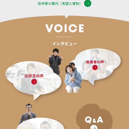
桂林寮の案内（希望入寮制）