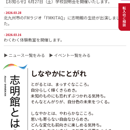
【お知らせ】6月27日（土）学校説明会を開催いたします。
- 2026.03.28
北九州市のFMラジオ「FMKITAQ」に志明館の生徒が出演しまし
た。
- 2026.03.16
わくわく体験教室を開催します。
- 2026.02.10
▶ ニュース一覧をみる
▶ イベント一覧をみる
マイクロバスドライバーを募集します。
- 2025.12.24
しなやかにとがれ
令和8年度 小学校養護教諭を募集します。
- 2025.12.16
とがるとは、まっすぐなこころ。
「校長室から」更新いたしました。
自分らしく輝くきらめき。
未知のものにも恐れずぶつかれる気持ち。
- 2025.12.04
そんなとんがりが、自分色の未来をつくる。
わくわく体験教室を開催します
しなやかとは、やわらかなこころ。
- 2025.12.04
思いも寄らない自由なひらめき。
公開授業・給食体験を開催します。
どんな変化も前向きに楽しめる気持ち。