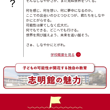
そんなしなやかさが、まだ見ぬ世界をつくる。
- 2025.11.12
受配者指定寄付金の報告について
何を感じ、何を想い、何に夢中になるのか。
ここでの出会いのひとつひとつが、君たちをしなや
- 2025.10.14
Web出願開始しました
かにとがらせる。
可能性は果てしなく広大だ。
- 2025.07.26
何でもできる、どこへでも行ける。
夏のわくわく体験教室の開催
世界を飛び越えよう、未来を追い越そう。
- 2025.06.24
さぁ、しなやかにとがれ。
プレスクール 参加受付開始しました
学校概要を見る
- 2025.06.11
公開授業&給食体験 参加受付中！
- 2025.05.02
「校長室から」更新しました。
- 2024.12.01
「志明館だより」12月号を公開しました。
- 2024.11.12
冬のわくわく体験教室の開催