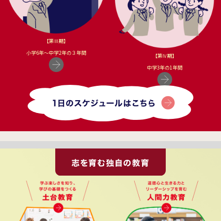
【第Ⅲ期】
小学6年〜中学2年の３年間
【第Ⅳ期】
中学3年の1年間