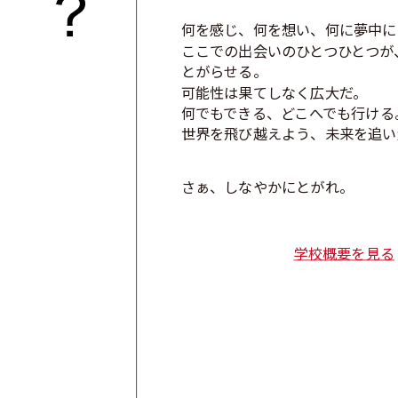
2024.12.01
「志明館だより」12月号を公開しまし
何を感じ、何を想い、何に夢中に
2024.11.12
冬のわくわく体験教室の開催
ここでの出会いのひとつひとつが
とがらせる。
2024.09.13
「教員紹介ページ」がアップされました
可能性は果てしなく広大だ。
何でもできる、どこへでも行ける
2024.08.28
臨時休校のお知らせ
世界を飛び越えよう、未来を追い
2024.07.06
ホームページが新しくなりました！
さぁ、しなやかにとがれ。
学校概要を見る