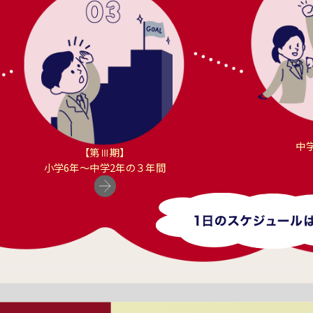
中
【第Ⅲ期】
小学6年〜中学2年の３年間