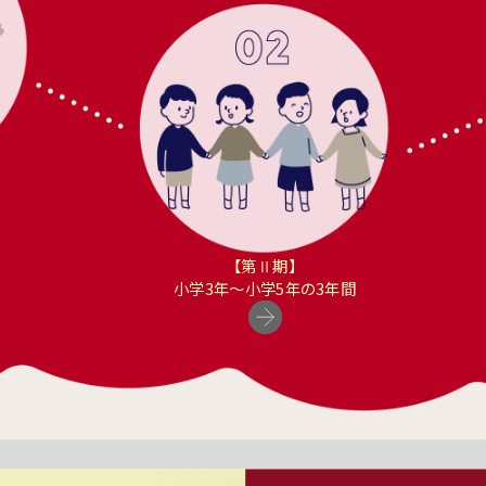
【第Ⅱ期】
小学3年〜小学5年の3年間