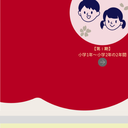
【第Ⅰ期】
小学1年〜小学2年の2年間