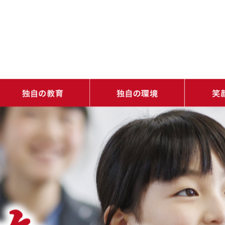
・学ぶ楽しさを知り、学びの基礎をつくる（土台教育）
・道徳心と生きる力とリーダーシップを育む（人間力教育）
・バラエティ豊かな体験で学びの種が芽生える（発憤教育）
・1人ひとりの可能性が開花する（感性教育）
・ネイティブ教員が常駐！自然に身につく（国際性）
・学びを自由に（いつでもどこでも誰とでも）
・多様な学びを可能にする充実した施設
・1日のスケ
・9年間のス
・年間行事
・校長室から
・志明館だよ