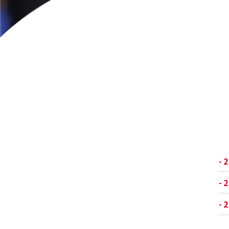
- 
- 
- 
- 