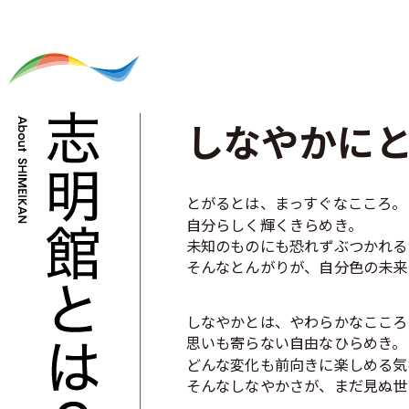
2025.12.24
令和8年度 小学校養護教諭を募集します
2025.12.16
「校長室から」更新いたしました。
2025.12.04
わくわく体験教室を開催します
しなやかに
2025.12.04
公開授業・給食体験を開催します。
2025.11.12
受配者指定寄付金の報告について
とがるとは、まっすぐなこころ。
自分らしく輝くきらめき。
2025.10.14
Web出願開始しました
未知のものにも恐れずぶつかれる
2025.07.26
夏のわくわく体験教室の開催
そんなとんがりが、自分色の未来
2025.06.24
プレスクール 参加受付開始しました
しなやかとは、やわらかなこころ
2025.06.11
公開授業&給食体験 参加受付中！
思いも寄らない自由なひらめき。
どんな変化も前向きに楽しめる気
2025.05.02
「校長室から」更新しました。
そんなしなやかさが、まだ見ぬ世