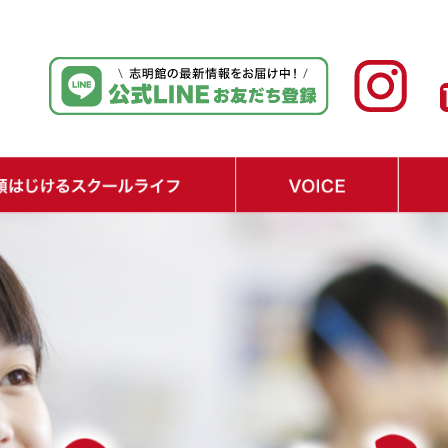
ジュール
テップ
り
・在校生の声
・保護者の声
・経済界からの期待の声
・Q&A