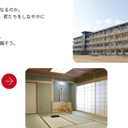
た。
なるのか。
、君たちをしなやかに
！
。
越そう。