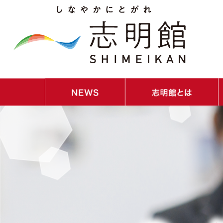
・NEWS｜お知らせ
・イベントスケジュール
・ごあいさつ
・教育理念／教育目標／コンセプト
・教員紹介
・校歌紹介