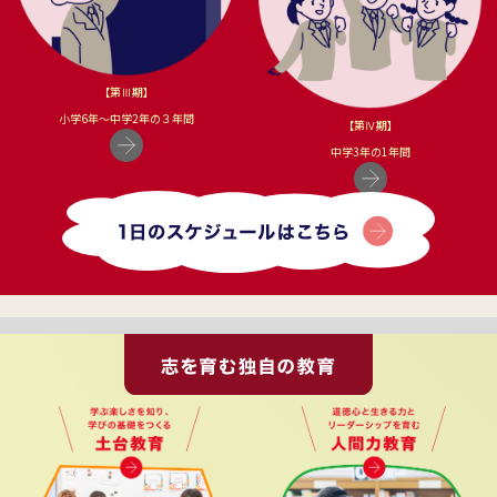
【第Ⅲ期】
小学6年〜中学2年の３年間
【第Ⅳ期】
中学3年の1年間