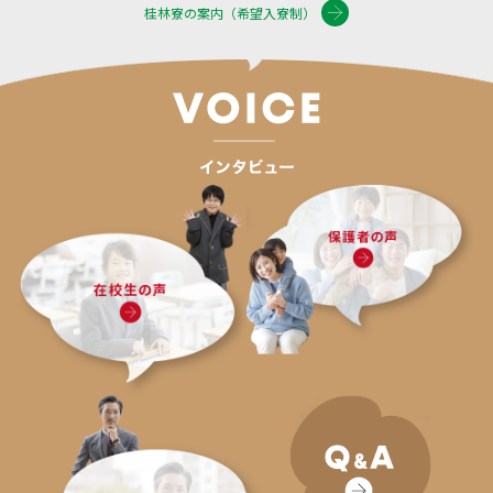
桂林寮の案内（希望入寮制）