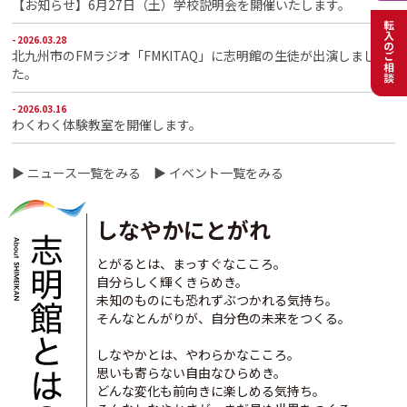
【お知らせ】6月27日（土）学校説明会を開催いたします。
- 2026.03.28
北九州市のFMラジオ「FMKITAQ」に志明館の生徒が出演しまし
た。
- 2026.03.16
わくわく体験教室を開催します。
- 2026.02.10
▶ ニュース一覧をみる
▶ イベント一覧をみる
マイクロバスドライバーを募集します。
- 2025.12.24
しなやかにとがれ
令和8年度 小学校養護教諭を募集します。
- 2025.12.16
とがるとは、まっすぐなこころ。
「校長室から」更新いたしました。
自分らしく輝くきらめき。
未知のものにも恐れずぶつかれる気持ち。
- 2025.12.04
そんなとんがりが、自分色の未来をつくる。
わくわく体験教室を開催します
しなやかとは、やわらかなこころ。
- 2025.12.04
思いも寄らない自由なひらめき。
公開授業・給食体験を開催します。
どんな変化も前向きに楽しめる気持ち。