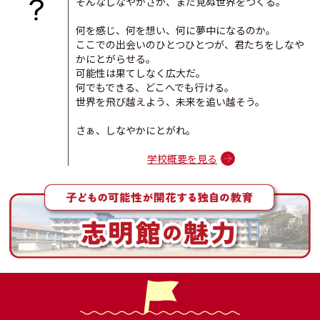
そんなしなやかさが、まだ見ぬ世界をつくる。
- 2025.11.12
受配者指定寄付金の報告について
何を感じ、何を想い、何に夢中になるのか。
ここでの出会いのひとつひとつが、君たちをしなや
- 2025.10.14
Web出願開始しました
かにとがらせる。
可能性は果てしなく広大だ。
- 2025.07.26
何でもできる、どこへでも行ける。
夏のわくわく体験教室の開催
世界を飛び越えよう、未来を追い越そう。
- 2025.06.24
さぁ、しなやかにとがれ。
プレスクール 参加受付開始しました
学校概要を見る
- 2025.06.11
公開授業&給食体験 参加受付中！
- 2025.05.02
「校長室から」更新しました。
- 2024.12.01
「志明館だより」12月号を公開しました。
- 2024.11.12
冬のわくわく体験教室の開催