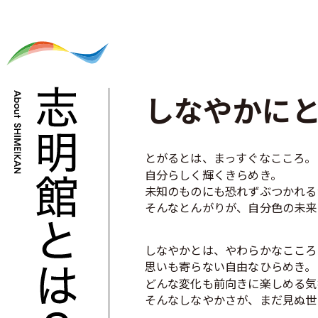
2025.12.24
令和8年度 小学校養護教諭を募集します
2025.12.16
「校長室から」更新いたしました。
2025.12.04
わくわく体験教室を開催します
しなやかに
2025.12.04
公開授業・給食体験を開催します。
2025.11.12
受配者指定寄付金の報告について
とがるとは、まっすぐなこころ。
自分らしく輝くきらめき。
2025.10.14
Web出願開始しました
未知のものにも恐れずぶつかれる
2025.07.26
夏のわくわく体験教室の開催
そんなとんがりが、自分色の未来
2025.06.24
プレスクール 参加受付開始しました
しなやかとは、やわらかなこころ
2025.06.11
公開授業&給食体験 参加受付中！
思いも寄らない自由なひらめき。
どんな変化も前向きに楽しめる気
2025.05.02
「校長室から」更新しました。
そんなしなやかさが、まだ見ぬ世