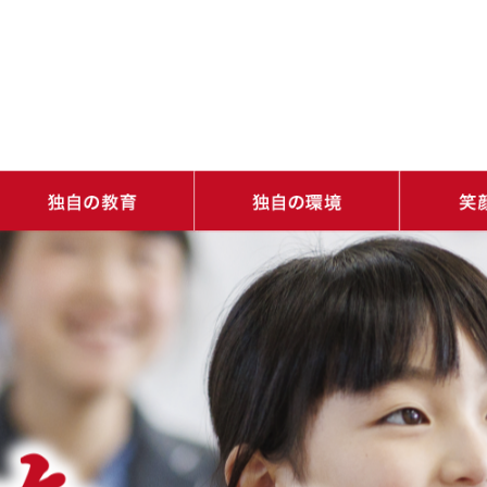
・学ぶ楽しさを知り、学びの基礎をつくる（土台教育）
・道徳心と生きる力とリーダーシップを育む（人間力教育）
・バラエティ豊かな体験で学びの種が芽生える（発憤教育）
・1人ひとりの可能性が開花する（感性教育）
・ネイティブ教員が常駐！自然に身につく（国際性）
・学びを自由に（いつでもどこでも誰とでも）
・多様な学びを可能にする充実した施設
・1日のスケ
・9年間のス
・年間行事
・校長室から
・志明館だよ