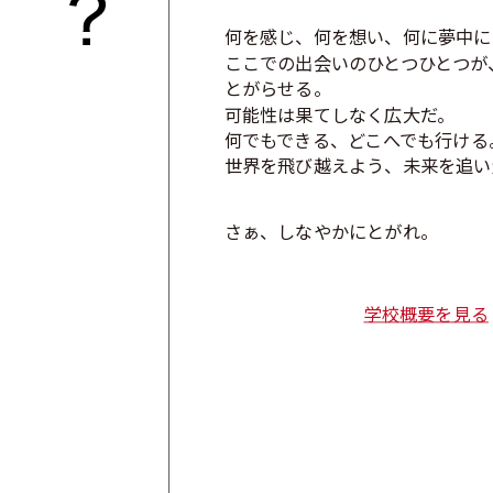
2024.12.01
「志明館だより」12月号を公開しまし
何を感じ、何を想い、何に夢中に
2024.11.12
冬のわくわく体験教室の開催
ここでの出会いのひとつひとつが
とがらせる。
2024.09.13
「教員紹介ページ」がアップされました
可能性は果てしなく広大だ。
何でもできる、どこへでも行ける
2024.08.28
臨時休校のお知らせ
世界を飛び越えよう、未来を追い
2024.07.06
ホームページが新しくなりました！
さぁ、しなやかにとがれ。
学校概要を見る