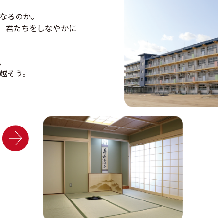
た。
なるのか。
、君たちをしなやかに
！
。
越そう。