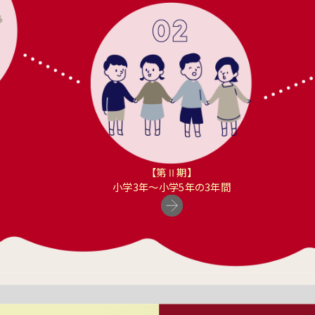
【第Ⅱ期】
小学3年〜小学5年の3年間