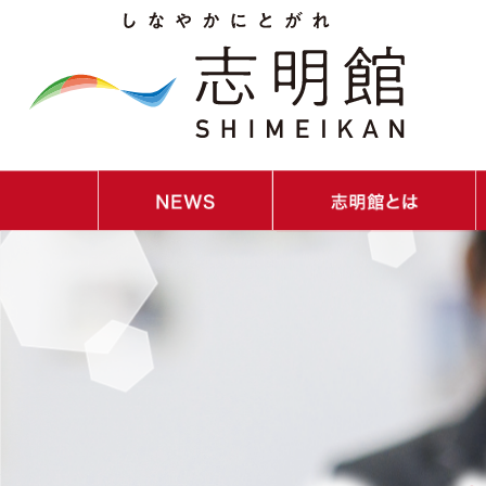
・NEWS｜お知らせ
・イベントスケジュール
・ごあいさつ
・教育理念／教育目標／コンセプト
・教員紹介
・校歌紹介