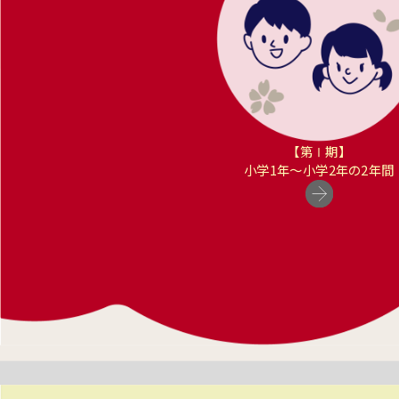
【第Ⅰ期】
小学1年〜小学2年の2年間