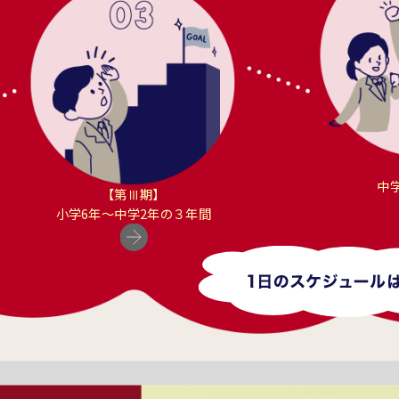
中
【第Ⅲ期】
小学6年〜中学2年の３年間