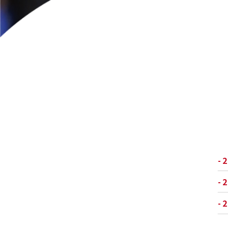
- 
- 
- 
- 