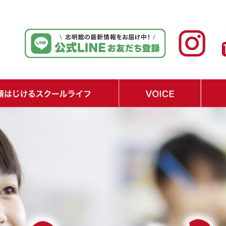
ジュール
テップ
り
・在校生の声
・保護者の声
・経済界からの期待の声
・Q&A