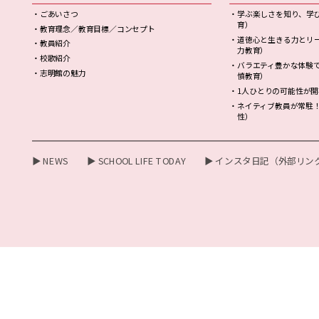
・ごあいさつ
・学ぶ楽しさを知り、学
育）
・教育理念／教育目標／コンセプト
・道徳心と生きる力とリ
・教員紹介
力教育）
・校歌紹介
・バラエティ豊かな体験
・志明館の魅力
憤教育）
・1人ひとりの可能性が
・ネイティブ教員が常駐
性）
▶ NEWS
▶ SCHOOL LIFE TODAY
▶ インスタ日記（外部リン