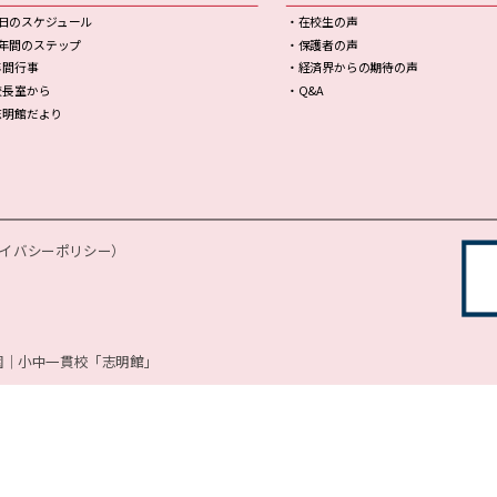
1日のスケジュール
・在校生の声
9年間のステップ
・保護者の声
年間行事
・経済界からの期待の声
校長室から
・Q&A
志明館だより
ライバシーポリシー）
園｜小中一貫校「志明館」