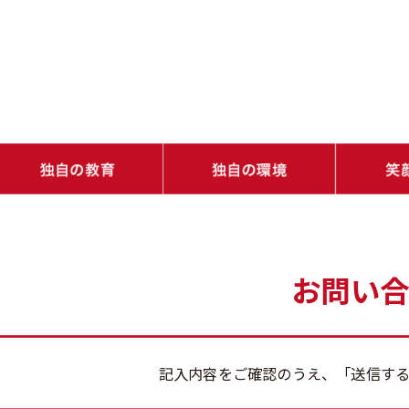
・学ぶ楽しさを知り、学びの基礎をつくる（土台教育）
・道徳心と生きる力とリーダーシップを育む（人間力教育）
・バラエティ豊かな体験で学びの種が芽生える（発憤教育）
・1人ひとりの可能性が開花する（感性教育）
・ネイティブ教員が常駐！自然に身につく（国際性）
・学びを自由に（いつでもどこでも誰とでも）
・多様な学びを可能にする充実した施設
・1日のスケ
・9年間のス
・年間行事
・校長室から
・志明館だよ
お問い
記入内容をご確認のうえ、「送信す