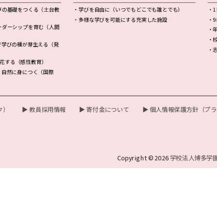
びの基礎をつくる（土台教
・学びを自由に（いつでもどこでも誰とでも）
・
・多様な学びを可能にする充実した施設
・
ーダーシップを育む（人間
・
・
で学びの種が芽生える（発
・
開花する（感性教育）
！自然に身につく（国際
ク）
▶ 教員採用情報
▶ 寄付金について
▶ 個人情報保護方針（プ
Copyright © 2026
学校法人博多学