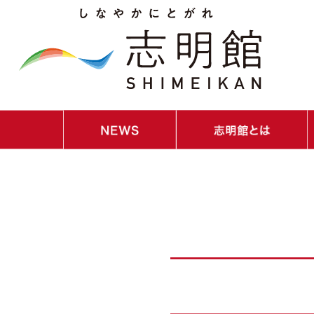
・NEWS｜お知らせ
・イベントスケジュール
・ごあいさつ
・教育理念／教育目標／コンセプト
・教員紹介
・校歌紹介