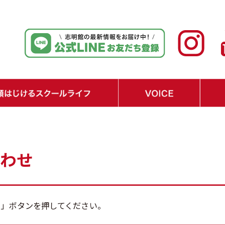
ジュール
テップ
り
・在校生の声
・保護者の声
・経済界からの期待の声
・Q&A
合わせ
る」ボタンを押してください。